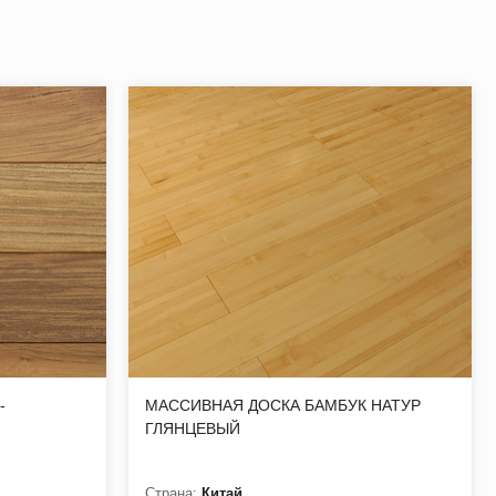
изайнов доски, но способны в самые кратчайшие сроки
 сучки здоровые (зашпаклеванные) D1-5 мм, сучки
-
МАССИВНАЯ ДОСКА БАМБУК НАТУР
х не допускаются, заболонь до 5 % поверхности доски.
ГЛЯНЦЕВЫЙ
стость, заболонь, водослой, механические повреждения,
Страна:
Китай