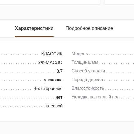
Характеристики
Подробное описание
Модель
КЛАССИК
Толщина, мм
УФ-МАСЛО
средней полосы Воронежской области.
Способ укладки
3,7
ба, наполненные положительной энергетикой живого дерева.
Порода дерева
упаковка
л, отличается хорошей тепло- и звукоизоляцией. И при правил
Влагостойкость
4-х сторонняя
Укладка на теплый пол
нет
клеевой
ования «правильной древесины», но и благодаря тому, что заво
орудовано профилирующими станками от немецкой компании Mic