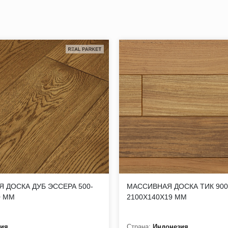
 применять самые разнообразные технологии для разработки д
одство в промышленных объемах.
дающая натуральным рисунком. Допускаются перепады по цвету,
 ДОСКА ДУБ ЭССЕРА 500-
МАССИВНАЯ ДОСКА ТИК 900
пластях допускаются единичные, нитевидные. Трещины на торца
0 ММ
2100Х140Х19 ММ
тся. Нижняя пласть (допуски): сучки, глазки, прорость, пятни
сия
Страна:
Индонезия