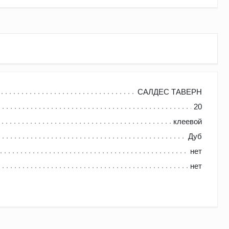
САЛДЕС ТАВЕРН
20
клеевой
Дуб
ьной эксплуатации может прослужить Вам более 70 лет.
нет
нет
д применяет в своей работе высокотехнологичное
hael Weinig, сушильными камерами от итальянского