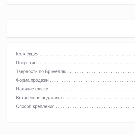
МАССИВНАЯ ДОСКА ДУБ САЛДЕС (SALDES, ТАВЕРН)
Коллекция
Покрытие
Российский завод. Для производства используется сырье 
Твердость по Бринеллю
Это надежные, прочные и долговечные полы из массива ду
Форма продажи
Конструкция из массива — это гипоаллергенный экоматериа
Наличие фаски
Встроенная подложка
ПРОИЗВОДСТВО
Способ крепления
Высочайшее качество достигается не только из-за использ
оборудование иностранного производства (предприятие об
производителя NARDI S.P.A)