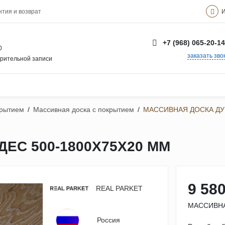
И
нтия и возврат
+7 (968) 065-20-14
0
заказать зво
арительной записи
крытием
/
Массивная доска с покрытием
/
МАССИВНАЯ ДОСКА ДУБ
ЕС 500-1800Х75Х20 ММ
9 580
REAL PARKET
МАССИВНА
Россия