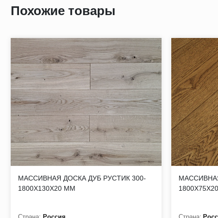
Похожие товары
Существующие мощности предприятия не только позволяют
запустить эти дизайны в серию, и обеспечить их произв
ПРЕИМУЩЕСТВА НАШЕЙ ПРОДУКЦИИ:
✔️Экологичный материал
✔️Высокое качество производимой продукции
✔️Уникальная цветовая палитра
✔️Различные варианты изготовления из массива дуба
✔️Сорт: ПРАЙМ (селект)/ ТАВЕРН (рустик)
✔️Финишная отделка: 3 слоя безопасного UV-масла
ПРАЙМ (селект) - Древесина без отбора по распилу, обла
МАССИВНАЯ ДОСКА ДУБ РУСТИК 300-
МАССИВНАЯ
выпадающие зашпаклеванные не допускаются. Трещины на 
1800Х130Х20 ММ
1800Х75Х2
Червоточины, гниль, механические повреждения не допускаю
недострог. Гниль не допускается.
Страна:
Россия
Страна:
Рос