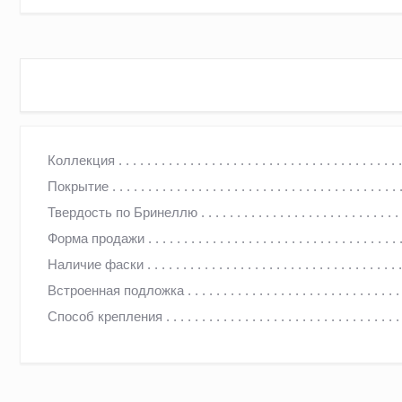
МАССИВНАЯ ДОСКА ДУБ АРАГОН (ARAGON, ТАВЕРН)
Коллекция
Покрытие
Российский завод. Для производства используется сырье 
Твердость по Бринеллю
Это надежные, прочные и долговечные полы из массива ду
Форма продажи
Конструкция из массива — это гипоаллергенный экоматериа
Наличие фаски
Встроенная подложка
ПРОИЗВОДСТВО
Способ крепления
Высочайшее качество достигается не только из-за использ
оборудование иностранного производства (предприятие об
производителя NARDI S.P.A)