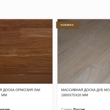
 применять самые разнообразные технологии для разработки д
одство в промышленных объемах.
НОВИНКА
дающая натуральным рисунком. Допускаются перепады по цвету,
Я ДОСКА ОРМОЗИЯ ЛАК
МАССИВНАЯ ДОСКА ДУБ МО
пластях допускаются единичные, нитевидные. Трещины на торца
5 ММ
1800Х75Х20 ММ
тся. Нижняя пласть (допуски): сучки, глазки, прорость, пятни
онезия
Страна:
Россия