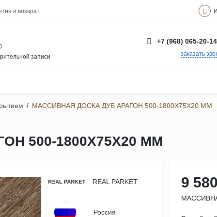
И
нтия и возврат
+7 (968) 065-20-14
0
заказать зво
арительной записи
крытием
/
МАССИВНАЯ ДОСКА ДУБ АРАГОН 500-1800Х75Х20 ММ
ОН 500-1800Х75Х20 ММ
9 580
REAL PARKET
МАССИВНА
Россия