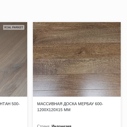
изайнов доски, но способны в самые кратчайшие сроки
 сучки здоровые (зашпаклеванные) D1-5 мм, сучки
НТАН 500-
МАССИВНАЯ ДОСКА МЕРБАУ 600-
х не допускаются, заболонь до 5 % поверхности доски.
1200Х120Х15 ММ
стость, заболонь, водослой, механические повреждения,
Страна:
Индонезия