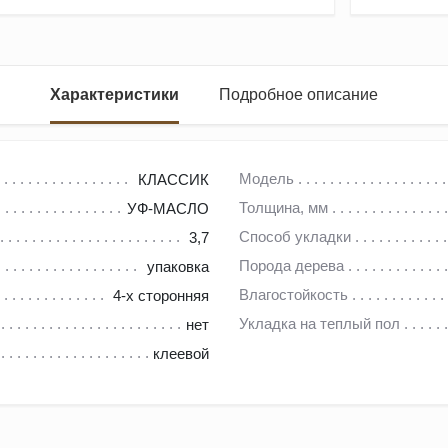
Характеристики
Подробное описание
Модель
КЛАССИК
Толщина, мм
УФ-МАСЛО
средней полосы Воронежской области.
Способ укладки
3,7
ба, наполненные положительной энергетикой живого дерева.
Порода дерева
упаковка
л, отличается хорошей тепло- и звукоизоляцией. И при правил
Влагостойкость
4-х сторонняя
Укладка на теплый пол
нет
клеевой
ования «правильной древесины», но и благодаря тому, что заво
орудовано профилирующими станками от немецкой компании Mic