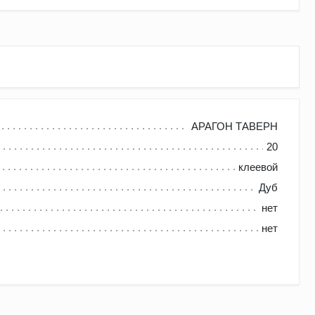
АРАГОН ТАВЕРН
20
клеевой
Дуб
ьной эксплуатации может прослужить Вам более 70 лет.
нет
нет
д применяет в своей работе высокотехнологичное
hael Weinig, сушильными камерами от итальянского