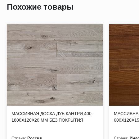
Похожие товары
Существующие мощности предприятия не только позволяют
запустить эти дизайны в серию, и обеспечить их произв
ПРЕИМУЩЕСТВА НАШЕЙ ПРОДУКЦИИ:
✔️Экологичный материал
✔️Высокое качество производимой продукции
✔️Уникальная цветовая палитра
✔️Различные варианты изготовления из массива дуба
✔️Сорт: ПРАЙМ (селект)/ ТАВЕРН (рустик)
✔️Финишная отделка: 3 слоя безопасного UV-масла
ПРАЙМ (селект) - Древесина без отбора по распилу, обла
МАССИВНАЯ ДОСКА ДУБ КАНТРИ 400-
МАССИВНА
выпадающие зашпаклеванные не допускаются. Трещины на 
1800Х120Х20 ММ БЕЗ ПОКРЫТИЯ
600Х120Х1
Червоточины, гниль, механические повреждения не допускаю
недострог. Гниль не допускается.
Страна:
Россия
Страна:
Инд