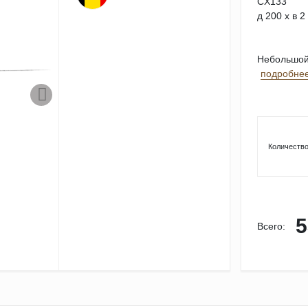
CX133
д 200 x в 2
Небольшой 
подробне
Количество
5
Всего: