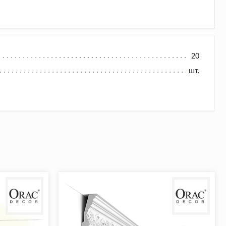
20
шт.