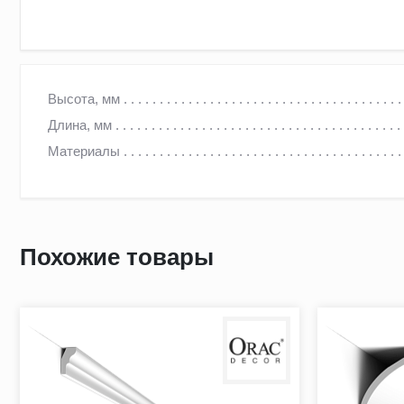
CX133
Высота, мм
д 200 x в 2 x ш 2 см Duropolymer® ‎
Длина, мм
Материалы
Небольшой изогнутый профиль для аккуратного перехода от
Похожие товары