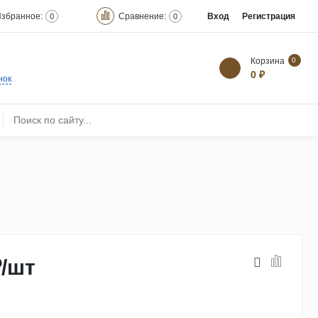
збранное:
Сравнение:
Вход
Регистрация
0
0
Корзина
0
0 ₽
нок
₽
/
шт