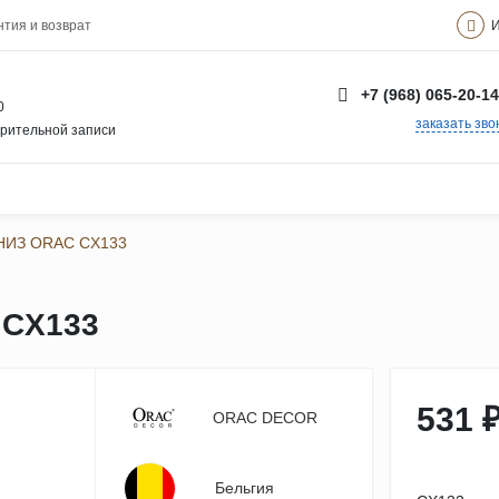
И
нтия и возврат
+7 (968) 065-20-14
0
заказать зво
арительной записи
ИЗ ORAC CX133
CX133
531 
ORAC DECOR
Бельгия