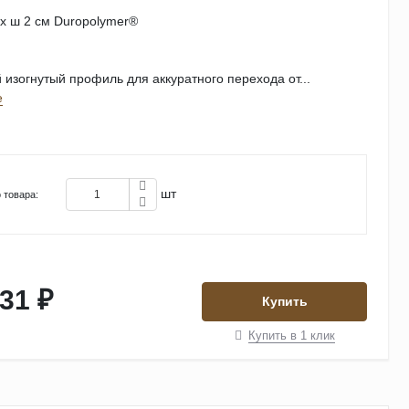
 x ш 2 см Duropolymer® ‎
изогнутый профиль для аккуратного перехода от...
е
шт
 товара:
31 ₽
Купить
Купить в 1 клик