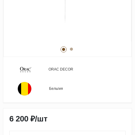
Виниловые покрытия
Стеновые панели
Лепнина
Клеевая продукция
Паркетные лаки и масла
Плинтус
Сопутствующие материалы
ORAC DECOR
Бельгия
6 200 ₽
/
шт