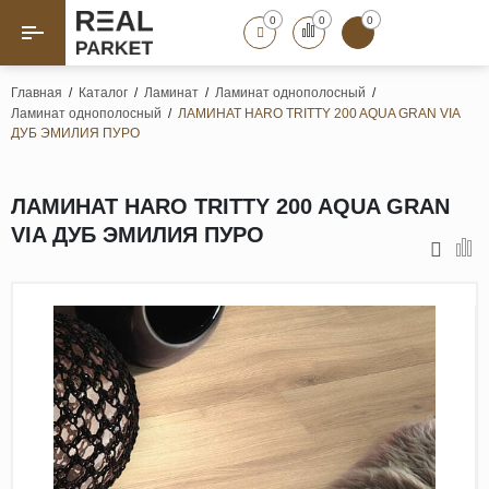
0
0
0
Назад
Назад
Главная
/
Каталог
/
Ламинат
/
Ламинат однополосный
/
Ламинат однополосный
/
ЛАМИНАТ HARO TRITTY 200 AQUA GRAN VIA
Паркет «Елка»
Французская елка
ДУБ ЭМИЛИЯ ПУРО
Геометрический паркет
Штучный паркет
ЛАМИНАТ HARO TRITTY 200 AQUA GRAN
Художественный паркет
VIA ДУБ ЭМИЛИЯ ПУРО
Массивная доска
Инженерная доска
Паркетная доска
Полы для ванных комнат
Террасная доска
Пробковые покрытия
Ламинат