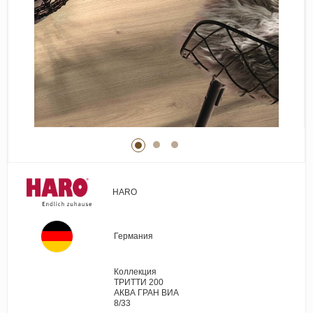
Виниловые покрытия
Стеновые панели
Лепнина
Клеевая продукция
Паркетные лаки и масла
Плинтус
Сопутствующие материалы
HARO
Германия
Коллекция
ТРИТТИ 200
АКВА ГРАН ВИА
8/33