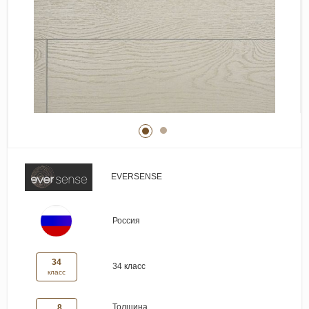
Виниловые покрытия
Стеновые панели
Лепнина
Клеевая продукция
Паркетные лаки и масла
Плинтус
Сопутствующие материалы
EVERSENSE
Россия
34
34 класс
класс
Толщина
8