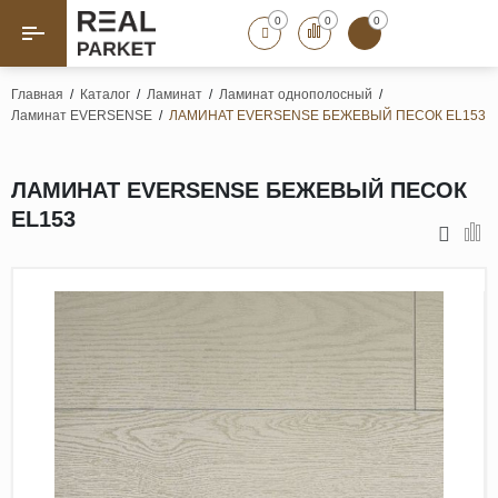
0
0
0
Назад
Назад
Главная
/
Каталог
/
Ламинат
/
Ламинат однополосный
/
Ламинат EVERSENSE
/
ЛАМИНАТ EVERSENSE БЕЖЕВЫЙ ПЕСОК EL153
Паркет «Елка»
Французская елка
Геометрический паркет
ЛАМИНАТ EVERSENSE БЕЖЕВЫЙ ПЕСОК
Штучный паркет
EL153
Художественный паркет
Массивная доска
Инженерная доска
Паркетная доска
Полы для ванных комнат
Террасная доска
Пробковые покрытия
Ламинат