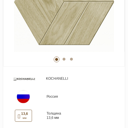
Виниловые покрытия
Стеновые панели
Лепнина
Клеевая продукция
Паркетные лаки и масла
Плинтус
Сопутствующие материалы
KOCHANELLI
Россия
Толщина
13,6
13,6 мм
мм