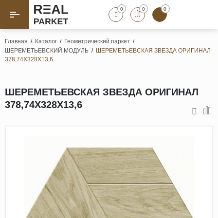
0
0
0
Назад
Назад
Главная
/
Каталог
/
Геометрический паркет
/
ШЕРЕМЕТЬЕВСКИЙ МОДУЛЬ
/
ШЕРЕМЕТЬЕВСКАЯ ЗВЕЗДА ОРИГИНАЛ
Паркет «Елка»
Французская елка
378,74Х328Х13,6
Геометрический паркет
Штучный паркет
ШЕРЕМЕТЬЕВСКАЯ ЗВЕЗДА ОРИГИНАЛ
Художественный паркет
378,74Х328Х13,6
Массивная доска
Инженерная доска
Паркетная доска
Полы для ванных комнат
Террасная доска
Пробковые покрытия
Ламинат