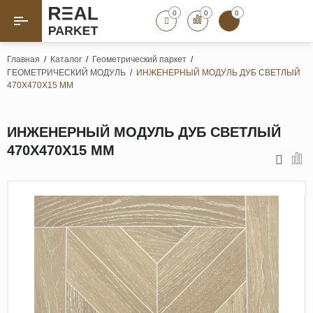
0
0
0
Назад
Назад
Главная
/
Каталог
/
Геометрический паркет
/
ГЕОМЕТРИЧЕСКИЙ МОДУЛЬ
/
ИНЖЕНЕРНЫЙ МОДУЛЬ ДУБ СВЕТЛЫЙ
Паркет «Елка»
Французская елка
470Х470Х15 ММ
Геометрический паркет
Штучный паркет
ИНЖЕНЕРНЫЙ МОДУЛЬ ДУБ СВЕТЛЫЙ
Художественный паркет
470Х470Х15 ММ
Массивная доска
Инженерная доска
Паркетная доска
Полы для ванных комнат
Террасная доска
Пробковые покрытия
Ламинат