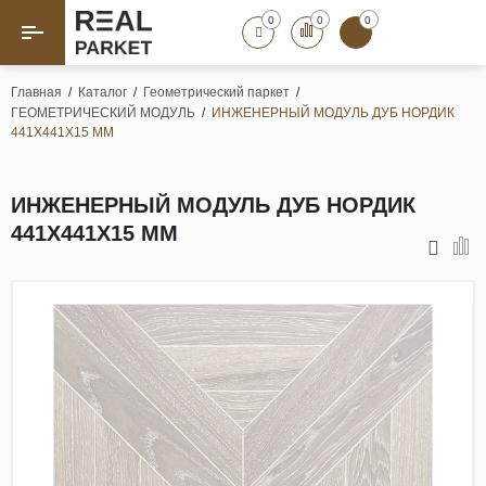
0
0
0
Назад
Назад
Главная
/
Каталог
/
Геометрический паркет
/
ГЕОМЕТРИЧЕСКИЙ МОДУЛЬ
/
ИНЖЕНЕРНЫЙ МОДУЛЬ ДУБ НОРДИК
Паркет «Елка»
Французская елка
441Х441Х15 ММ
Геометрический паркет
Штучный паркет
ИНЖЕНЕРНЫЙ МОДУЛЬ ДУБ НОРДИК
Художественный паркет
441Х441Х15 ММ
Массивная доска
Инженерная доска
Паркетная доска
Полы для ванных комнат
Террасная доска
Пробковые покрытия
Ламинат