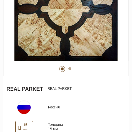
Виниловые покрытия
Стеновые панели
Лепнина
Клеевая продукция
Паркетные лаки и масла
Плинтус
Сопутствующие материалы
REAL PARKET
Россия
Толщина
15
15 мм
мм