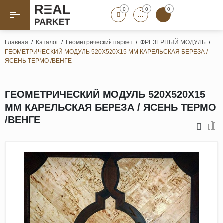
0
0
0
Назад
Назад
Главная
/
Каталог
/
Геометрический паркет
/
ФРЕЗЕРНЫЙ МОДУЛЬ
/
ГЕОМЕТРИЧЕСКИЙ МОДУЛЬ 520Х520Х15 ММ КАРЕЛЬСКАЯ БЕРЕЗА /
Паркет «Елка»
Французская елка
ЯСЕНЬ ТЕРМО /ВЕНГЕ
Геометрический паркет
Штучный паркет
ГЕОМЕТРИЧЕСКИЙ МОДУЛЬ 520Х520Х15
Художественный паркет
ММ КАРЕЛЬСКАЯ БЕРЕЗА / ЯСЕНЬ ТЕРМО
/ВЕНГЕ
Массивная доска
Инженерная доска
Паркетная доска
Полы для ванных комнат
Террасная доска
Пробковые покрытия
Ламинат